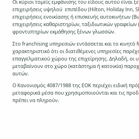
Οι κύριοι τομείς εμφάνισης
του είδους αυτού είναι ξ
επιχειρήσεις υψηλού επιπέδου
(Hilton, Holiday Inn, S
επιχειρήσεις ενοικίασης ή
επισκευής αυτοκινήτων (Budg
επιχειρήσεις
καθαριστηρίων, ταξιδιωτικών γραφείων (T
φροντιστηρίων
εκμάθησης ξένων γλωσσών.
Στο franchising υπηρεσιών εντάσσεται και το
κινητό f
χαρακτηριστικό ότι οι διατιθέμενες υπηρεσίες
παρέχο
επαγγελματικού χώρου της επιχείρησης. Δηλαδή, οι
υ
μεταβαίνουν στο χώρο (κατάστημα ή κατοικία) παρο
αυτών.
Ο Κανονισμός 4087/1988 της ΕΟΚ περιέχει ειδική π
μεταφορικά μέσα που χρησιμοποιούνται και τις προ
πρέπει να πληρούν.