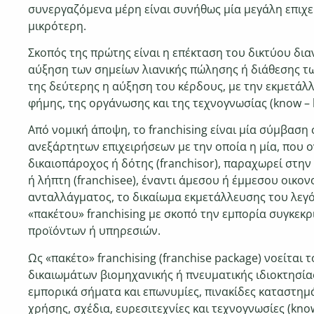
συνεργαζόμενα μέρη είναι
συνήθως μία μεγάλη επιχε
μικρότερη.
Σκοπός της πρώτης είναι
η επέκταση του δικτύου δια
αύξηση των σημείων
λιανικής πώλησης ή διάθεσης τ
της δεύτερης η αύξηση
του κέρδους, με την εκμετάλ
φήμης, της οργάνωσης και
της τεχνογνωσίας (know –
Από νομική άποψη, το franchising είναι μία σύμβαση
ανεξάρτητων επιχειρήσεων με την οποία η μία, που 
δικαιοπάροχος ή δότης (franchisor), παραχωρεί στην
ή λήπτη (franchisee), έναντι άμεσου ή έμμεσου οικον
ανταλλάγματος,
το δικαίωμα εκμετάλλευσης του λεγ
«πακέτου»
franchising με σκοπό την εμπορία συγκεκ
προϊόντων ή
υπηρεσιών.
Ως «πακέτο» franchising (franchise package) νοείται
δικαιωμάτων βιομηχανικής ή πνευματικής ιδιοκτησί
εμπορικά σήματα και επωνυμίες, πινακίδες καταστη
χρήσης,
σχέδια, ευρεσιτεχνίες και τεχνογνωσίες (kno