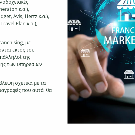
ενοδοχειακές
heraton κ.α.),
et, Avis, Hertz κ.α.),
ravel Plan κ.α.),
ranchising, με
νται εκτός του
πάλληλοί της
χής των
υπηρεσιών
ρόβλεψη
σχετικά με τα
διαγραφές
που αυτά θα