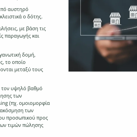
 από αυστηρό
κλειστικά ο δότης.
λήσεις, με βάση τις
ίς παραγωγής και
γανωτική δομή,
ς, το οποίο
ονται μεταξύ τους
ε τον υψηλό βαθμό
λησης των
sing (πχ. ομοιομορφία
διακόσμηση των
του προσωπικού προς
ίων τιμών πώλησης