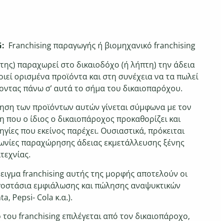
G:
Franchising παραγωγής ή βιομηχανικό franchising
της) παραχωρεί στο δικαιοδόχο (ή λήπτη) την άδεια
οιεί ορισμένα προϊόντα και στη συνέχεια να τα πωλεί
τοντας πάνω σ’ αυτά το σήμα του δικαιοπαρόχου.
ηση των προϊόντων αυτών γίνεται σύμφωνα με τον
η που ο ίδιος ο δικαιοπάροχος προκαθορίζει και
ηγίες που εκείνος παρέχει. Ουσιαστικά, πρόκειται
ωνίες παραχώρησης άδειας εκμετάλλευσης ξένης
τεχνίας.
ειγμα franchising αυτής της μορφής
αποτελούν οι
γοστάσια εμφιάλωσης και πώλησης
αναψυκτικών
a, Pepsi- Cola κ.α.).
 του franchising επιλέγεται από τον δικαιοπάροχο,