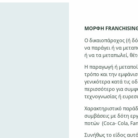
ΜΟΡΦΗ FRANCHISIN
Ο δικαιοπάροχος (ή δό
να παράγει ή να μεταπ
ή να τα μεταπωλεί, θέ
Η
παραγωγή ή μεταποί
τρόπο
και την εμφάνισ
γενικότερα
κατά τις οδ
περισσότερο
για συμφ
τεχνογνωσίας ή
ευρεσι
Χαρακτηριστικό παράδ
συμβάσεις με δότη ερ
ποτών (Coca- Cola, Fant
Συνήθως το
είδος αυτό