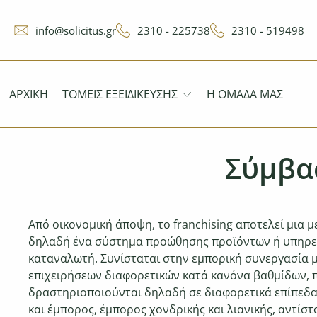
info@solicitus.gr
2310 - 225738
2310 - 519498
ΑΡΧΙΚΉ
ΤΟΜΕΊΣ ΕΞΕΙΔΊΚΕΥΣΗΣ
Η ΟΜΆΔΑ ΜΑΣ
Σύμβασ
Από οικονομική άποψη, το franchising αποτελεί μια μ
δηλαδή ένα σύστημα προώθησης προϊόντων ή υπηρεσ
καταναλωτή. Συνίσταται στην εμπορική συνεργασία 
επιχειρήσεων διαφορετικών κατά κανόνα βαθμίδων, 
δραστηριοποιούνται
δηλαδή σε διαφορετικά επίπεδ
και έμπορος, έμπορος
χονδρικής και λιανικής, αντίστο