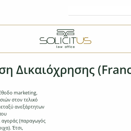
η Δικαιόχρησης (Franc
έθοδο marketing,
ιών στον τελικό
μεταξύ ανεξάρτητων
που
α αγοράς (παραγωγός
ιχα). Έτσι,