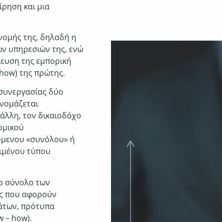
ίρηση και μια
νομής της, δηλαδή η
ων υπηρεσιών της, ενώ
λευση της εμπορική
 how) της πρώτης.
 συνεργασίας δύο
ονομάζεται
 άλλη, τον δικαιοδόχο
ομικού
όμενου «συνόλου» ή
ριμένου τύπου
 το σύνολο
των
ας που αφορούν
μάτων, πρότυπα
w – how).