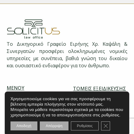
Το Δικηγορικό Γραφείο Ειρήνης Χρ. Καψάλη &
Συνεργατών προσφέρει ολοκληρωμένες νομικές
υπηρεσίες με συνέπεια, βαθιά γνώση του δικαίου
και ουσιαστικό ενδιαφέρον για τον άνθρωπο.
ΜΕΝΟΥ
ΤΟΜΕΊΣ ΕΞΕΙΔΊΚΕΥΣΗΣ
ΑΡΧΙΚΉ
ΙΔΙΏΤΕΣ
Χρησιμοποιούμε cookies για να σας προσφέρουμε τη
ΤΟ ΓΡΑΦΕΊΟ
βέλτιστη εμπειρία πλοήγησης στον ιστότοπό μας.
ΕΠΙΧΕΙΡΉΣΕΙΣ
Μπορείτε να μάθετε περισσότερα σχετικά με τα cookies που
Η ΟΜΆΔΑ ΜΑΣ
χρησιμοποιούμε ή να τα απενεργοποιήσετε στις ρυθμίσεις.
ΠΟΛΙΤΙΚΉ ΑΠΟΡΡΉΤΟΥ
Κλείσιμο του C
Αποδοχή
Απόρριψη
Ρυθμίσεις