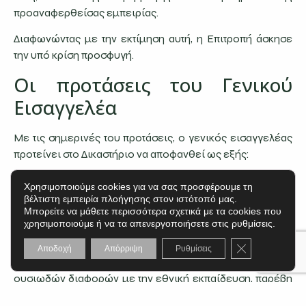
προαναφερθείσας εμπειρίας.
Διαφωνώντας με την εκτίμηση αυτή, η Επιτροπή άσκησε
την υπό κρίση προσφυγή.
Οι προτάσεις του Γενικού
Εισαγγελέα
Με τις σημερινές του προτάσεις, ο γενικός εισαγγελέας
προτείνει στο Δικαστήριο να αποφανθεί ως εξής:
Η Ελληνική Δημοκρατία, υποβάλλοντας τη διαδικασία
Χρησιμοποιούμε cookies για να σας προσφέρουμε τη
αναγνώρισης των ακαδημαϊκών προσόντων σε
βέλτιστη εμπειρία πλοήγησης στον ιστότοπό μας.
Μπορείτε να μάθετε περισσότερα σχετικά με τα cookies που
προϋποθέσεις επιβολής πρόσθετων απαιτήσεων σχετικά
χρησιμοποιούμε ή να τα απενεργοποιήσετε στις ρυθμίσεις.
με το περιεχόμενο των απαιτούμενων πιστοποιητικών
και επιβολής αντισταθμιστικών μέτρων χωρίς
Κλείσιμο του C
Αποδοχή
Απόρριψη
Ρυθμίσεις
προηγούμενη αξιολόγηση της ύπαρξης πιθανών
ουσιωδών διαφορών με την εθνική εκπαίδευση, παρέβη
τις υποχρεώσεις που υπέχει από τα άρθρα 13, 14 και 50