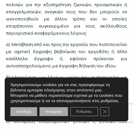
πολιτών για την εξυπηρέτηση ζωτικών, προσωπικών ή
επαγγελματικών, αναγκών τους που δεν μπορούν να
ικανοποιηθούν με άλλον τρόπο και οι οποίες
επιτρέπονται συγκεκριμένα για τους ακόλουθους
περιοριστικά αναφερόμενους λόγους:
α) Μετάβαση από και προς την εργασία, που πιστοποιείται
με σχετική έγγραφη βεβαίωση του εργοδότη ή άλλα
κατάλληλα έγγραφα ή, εφόσον πρόκειται για
αυτοαπασχολούμενο, με έγγραφη δήλωση του ιδίου.
β) Μετακίνηση για λόγους υγείας που πιστοποιείται με
σχετική ιατρική βεβαίωση.
Χρησιμοποιούμε cookies για να σας προσφέρουμε τη
βέλτιστη εμπειρία πλοήγησης στον ιστότοπό μας.
γ) Μετάβαση σε τελετή (π.χ. κηδεία συγγενών πρώτου ή
Μπορείτε να μάθετε περισσότερα σχετικά με τα cookies που
χρησιμοποιούμε ή να τα απενεργοποιήσετε στις ρυθμίσεις.
δευτέρου βαθμού) που πιστοποιείται με έγγραφη
δήλωση του πολίτη.
Κλείσιμο του C
Αποδοχή
Απόρριψη
Ρυθμίσεις
δ) Μετάβαση διαζευγμένων γονέων ή γονέων που
τελούν σε διάσταση που είναι αναγκαία για τη διασφάλιση