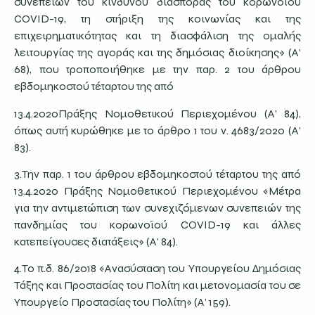
συνεπειών του κινδύνου διασποράς του κορωνοϊού
COVID-19, τη στήριξη της κοινωνίας και της
επιχειρηματικότητας και τη διασφάλιση της ομαλής
λειτουργίας της αγοράς και της δημόσιας διοίκησης» (Α’
68), που τροποποιήθηκε με την παρ. 2 του άρθρου
εβδομηκοστού τέταρτου της από
13.4.2020Πράξης Νομοθετικού Περιεχομένου (Α’ 84),
όπως αυτή κυρώθηκε με το άρθρο 1 του ν. 4683/2020 (Α’
83).
3.Την παρ. 1 του άρθρου εβδομηκοστού τέταρτου της από
13.4.2020 Πράξης Νομοθετικού Περιεχομένου «Μέτρα
για την αντιμετώπιση των συνεχιζόμενων συνεπειών της
πανδημίας του κορωνοϊού COVID-19 και άλλες
κατεπείγουσες διατάξεις» (Α’ 84).
4.Το π.δ. 86/2018 «Ανασύσταση του Υπουργείου Δημόσιας
Τάξης και Προστασίας του Πολίτη και μετονομασία του σε
Υπουργείο Προστασίας του Πολίτη» (Α’ 159).