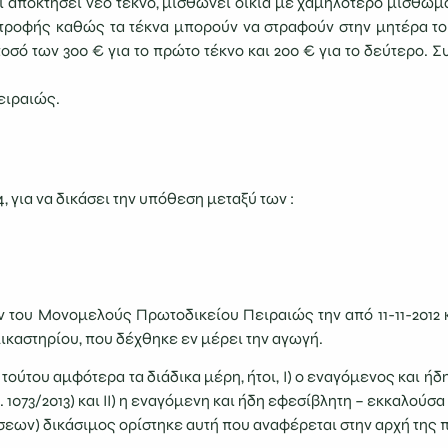
ι αποκτήσει νέο τέκνο, μισθώνει οικία με χαμηλότερο μίσθωμ
τροφής καθώς τα τέκνα μπορούν να στραφούν στην μητέρα του
ποσό των 300 € για το πρώτο τέκνο και 200 € για το δεύτερο. 
ειραιώς.
, για να δικάσει την υπόθεση μεταξύ των :
υ Μονομελούς Πρωτοδικείου Πειραιώς την από 11-11-2012 και 
ικαστηρίου, που δέχθηκε εν μέρει την αγωγή.
ούτου αμφότερα τα διάδικα μέρη, ήτοι, Ι) ο εναγόμενος και ή
δ. 1073/2013) και ΙΙ) η εναγόμενη και ήδη εφεσίβλητη – εκκαλούσα
φέσεων) δικάσιμος ορίστηκε αυτή που αναφέρεται στην αρχή της