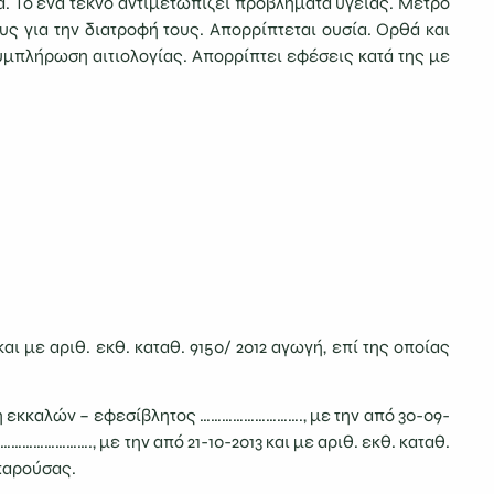
α. Το ένα τέκνο αντιμετωπίζει προβλήματα υγείας. Μέτρο
ς για την διατροφή τους. Απορρίπτεται ουσία. Ορθά και
Συμπλήρωση αιτιολογίας. Απορρίπτει εφέσεις κατά της με
με αριθ. εκθ. καταθ. 9150/ 2012 αγωγή, επί της οποίας
δη εκκαλών – εφεσίβλητος ………………………., με την από 30-09-
 ……………………., με την από 21-10-2013 και με αριθ. εκθ. καταθ.
 παρούσας.