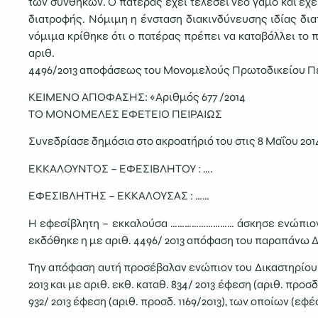
των συνθηκών. Ο πατέρας έχει τελέσει νέο γάμο και έχε
διατροφής. Νόμιμη η ένσταση διακινδύνευσης ιδίας δια
νόμιμα κρίθηκε ότι ο πατέρας πρέπει να καταβάλλει το 
αριθ.
4496/2013 αποφάσεως του Μονομελούς Πρωτοδικείου Π
ΚΕΙΜΕΝΟ ΑΠΟΦΑΣΗΣ: «Αριθμός 677 /2014
ΤΟ ΜΟΝΟΜΕΛΕΣ ΕΦΕΤΕΙΟ ΠΕΙΡΑΙΩΣ
Συνεδρίασε δημόσια στο ακροατήριό του στις 8 Μαΐου 2014
ΕΚΚΑΛΟΥΝΤΟΣ – ΕΦΕΣΙΒΛΗΤΟΥ : ….
ΕΦΕΣΙΒΛΗΤΗΣ – ΕΚΚΑΛΟΥΣΑΣ : ……
Η εφεσίβλητη – εκκαλούσα ……………………… άσκησε ενώπιον το
εκδόθηκε η με αριθ. 4496/ 2013 απόφαση του παραπάνω Δ
Την απόφαση αυτή προσέβαλαν ενώπιον του Δικαστηρίου τ
2013 και με αριθ. εκθ. καταθ. 834/ 2013 έφεση (αριθ. προσ
932/ 2013 έφεση (αριθ. προσδ. 1169/2013), των οποίων (ε