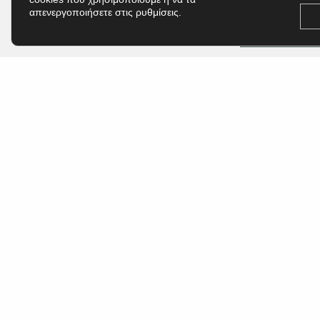
απενεργοποιήσετε στις ρυθμίσεις.
Έχω διαβάσει
ΥΠΟΒΟΛΉ
Το Δικηγορικό Γραφείο Ειρήνης Χρ. Καψάλη
Συνεργατών προσφέρει ολοκληρωμένες
νομικές υπηρεσίες με συνέπεια, βαθιά γνώσ