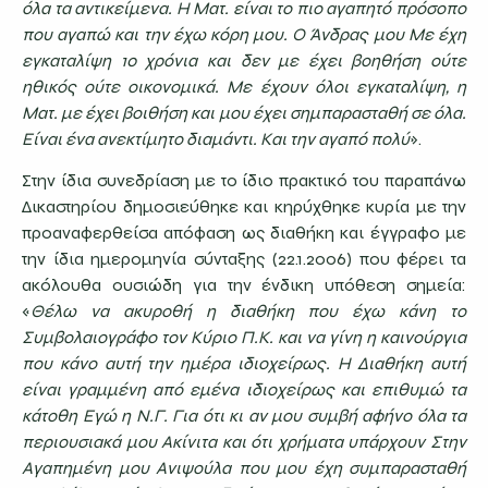
όλα τα αντικείμενα. Η Ματ. είναι το πιο αγαπητό πρόσοπο
που αγαπώ και την έχω κόρη μου. Ο Άνδρας μου Με έχη
εγκαταλίψη 10 χρόνια και δεν με έχει βοηθήση ούτε
ηθικός ούτε οικονομικά. Με έχουν όλοι εγκαταλίψη, η
Ματ. με έχει βοιθήση και μου έχει σημπαρασταθή σε όλα.
Είναι ένα ανεκτίμητο διαμάντι. Και την αγαπό πολύ
».
Στην ίδια συνεδρίαση με το ίδιο πρακτικό του παραπάνω
Δικαστηρίου δημοσιεύθηκε και κηρύχθηκε κυρία με την
προαναφερθείσα απόφαση ως διαθήκη και έγγραφο με
την ίδια ημερομηνία σύνταξης (22.1.2006) που φέρει τα
ακόλουθα ουσιώδη για την ένδικη υπόθεση σημεία:
«
Θέλω να ακυροθή η διαθήκη που έχω κάνη το
Συμβολαιογράφο τον Κύριο Π.Κ. και να γίνη η καινούργια
που κάνο αυτή την ημέρα ιδιοχείρως. Η Διαθήκη αυτή
είναι γραμμένη από εμένα ιδιοχείρως και επιθυμώ τα
κάτοθη Εγώ η Ν.Γ. Για ότι κι αν μου συμβή αφήνο όλα τα
περιουσιακά μου Ακίνιτα και ότι χρήματα υπάρχουν Στην
Αγαπημένη μου Ανιψούλα που μου έχη συμπαρασταθή