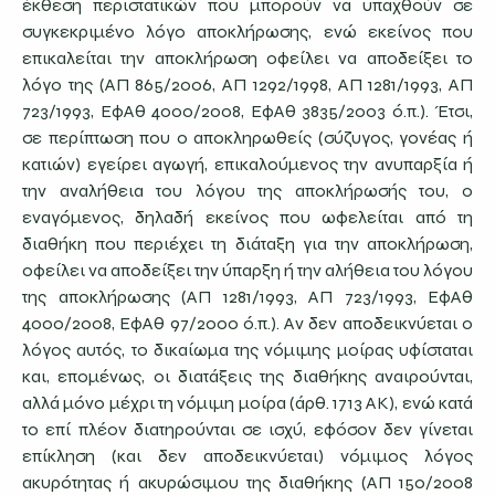
έκθεση περιστατικών που μπορούν να υπαχθούν σε
συγκεκριμένο λόγο αποκλήρωσης, ενώ εκείνος που
επικαλείται την αποκλήρωση οφείλει να αποδείξει το
λόγο της (ΑΠ 865/2006, ΑΠ 1292/1998, ΑΠ 1281/1993, ΑΠ
723/1993, ΕφΑθ 4000/2008, ΕφΑθ 3835/2003 ό.π.). Έτσι,
σε περίπτωση που ο αποκληρωθείς (σύζυγος, γονέας ή
κατιών) εγείρει αγωγή, επικαλούμενος την ανυπαρξία ή
την αναλήθεια του λόγου της αποκλήρωσής του, ο
εναγόμενος, δηλαδή εκείνος που ωφελείται από τη
διαθήκη που περιέχει τη διάταξη για την αποκλήρωση,
οφείλει να αποδείξει την ύπαρξη ή την αλήθεια του λόγου
της αποκλήρωσης (ΑΠ 1281/1993, ΑΠ 723/1993, ΕφΑθ
4000/2008, ΕφΑθ 97/2000 ό.π.). Αν δεν αποδεικνύεται ο
λόγος αυτός, το δικαίωμα της νόμιμης μοίρας υφίσταται
και, επομένως, οι διατάξεις της διαθήκης αναιρούνται,
αλλά μόνο μέχρι τη νόμιμη μοίρα (άρθ. 1713 ΑΚ), ενώ κατά
το επί πλέον διατηρούνται σε ισχύ, εφόσον δεν γίνεται
επίκληση (και δεν αποδεικνύεται) νόμιμος λόγος
ακυρότητας ή ακυρώσιμου της διαθήκης (ΑΠ 150/2008