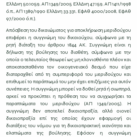
ΕλλΔνη 50.1059, ΑΠ 1349/2005 ΕλλΔνη 47.159, ΑΠ 1411/1998
ό.π., ΑΠ 1389/1990 ΕλλΔνη 33.331, ΕφΑθ 4000/2008, ΕφΑθ
97/2000 ό.π.).
Απόσβεση του δικαιώματος για αποκλήρωση μεριδούχου
επιφέρει η συγγνώμη του δικαιούχου, σύμφωνα με τη
ρητή διάταξη του άρθρου 1844 ΑΚ. Συγγνώμη είναι η
δήλωση της βούλησης του διαθέτη, σύμφωνα με την
οποία ο τελευταίος θεωρεί ως μη κλονισθέντα πλέον και
αποκατασταθέντα τον οικογενειακό δεσμό που είχε
διαταραχθεί από τη συμπεριφορά του μεριδούχου και
επιθυμεί το παράπτωμά του μην έχει επιζήμιες για αυτόν
συνέπειες. Η συγγνώμη μπορεί να δοθεί ρητά ή σιωπηρά,
αρκεί να προκύπτει η πρόθεση του να συγχωρήσει τα
παραπτώματα του μεριδούχου (ΑΠ 1349/2005). Η
συγγνώμη δεν αποτελεί δικαιοπραξία, αλλά οιονεί
δικαιοπραξία επί της οποίας έχουν εφαρμογή οι
διατάξεις του νόμου για τη δικαιοπρακτική ικανότητα και
ελαττώματα της βούλησης. Εφόσον η συγγνώμη