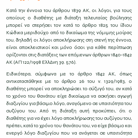
Κατά την έννοια του άρθρου 1839 ΑΚ, οι λόγοι, για τους
οποίους ο διαθέτης με διάταξη τελευταίας βούλησης
μπορεί να στερήσει τον κατά το άρθρο 1825 του ίδιου
Κώδικα μεριδούχο από το δικαίωμα της νόμιμης μοίρας
του, δηλαδή οι λόγοι αποκλήρωσης στη στενή της έννοια,
είναι αποκλειστικοί και μόνο όσοι για κάθε περίπτωση
ορίζονται στις διατάξεις των επόμενων άρθρων 1840-1842
ΑΚ (ΑΠ 122/1998 ΕλλΔνη 39. 576).
Ειδικότερα, σύμφωνα με το άρθρο 1842 ΑΚ, όπως
αντικαταστάθηκε με το άρθρο 26 του ν. 1329/1983, ο
διαθέτης μπορεί να αποκληρώσει το σύζυγό του, αν κατά
το χρόνο του θανάτου είχε δικαίωμα να ασκήσει αγωγή
διαζυγίου για βάσιμο λόγο, αναγόμενο σε υπαιτιότητα του
συζύγου του. Από τη διάταξη αυτή προκύπτει, ότι ο
διαθέτης για να έχει λόγο αποκλήρωσης του συζύγου του,
πρέπει, κατά το χρόνο του θανάτου του, να είχε βάσιμο και
ενεργό λόγο διαζυγίoυ που να ανάγεται σε υπαιτιότητα