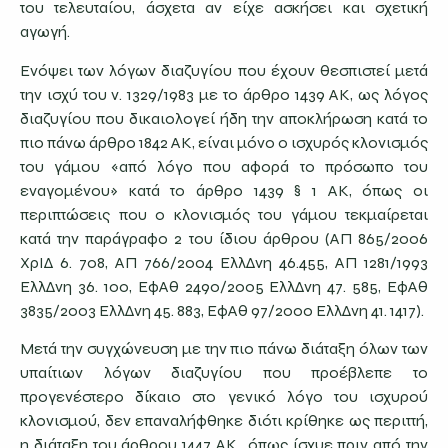
του τελευταίου, άσχετα αν είχε ασκήσει και σχετική
αγωγή.
Ενόψει των λόγων διαζυγίου που έχουν θεσπιστεί μετά
την ισχύ του ν. 1329/1983 με το άρθρο 1439 ΑΚ, ως λόγος
διαζυγίου που δικαιολογεί ήδη την αποκλήρωση κατά το
πιο πάνω άρθρο 1842 ΑΚ, είναι μόνο ο ισχυρός κλονισμός
του γάμου «από λόγο που αφορά το πρόσωπο του
εναγομένου» κατά το άρθρο 1439 § 1 ΑΚ, όπως οι
περιπτώσεις που ο κλονισμός του γάμου τεκμαίρεται
κατά την παράγραφο 2 του ίδιου άρθρου (ΑΠ 865/2006
ΧρΙΔ 6. 708, ΑΠ 766/2004 ΕλλΔνη 46.455, ΑΠ 1281/1993
ΕλλΔνη 36. 100, ΕφΑθ 2490/2005 ΕλλΔνη 47. 585, ΕφΑθ
3835/2003 ΕλλΔνη 45. 883, ΕφΑθ 97/2000 ΕλλΔνη 41. 1417).
Μετά την συγχώνευση με την πιο πάνω διάταξη όλων των
υπαίτιων λόγων διαζυγίου που προέβλεπε το
προγενέστερο δίκαιο στο γενικό λόγο του ισχυρού
κλονισμού, δεν επαναλήφθηκε διότι κρίθηκε ως περιττή,
η διάταξη του άρθρου 1447 ΑΚ., όπως ίσχυε πριν από την