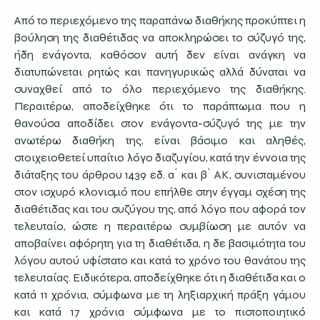
Από το περιεχόμενο της παραπάνω διαθήκης προκύπτει η
βούληση της διαθέτιδας να αποκληρώσει το σύζυγό της,
ήδη ενάγοντα, καθόσον αυτή δεν είναι ανάγκη να
διατυπώνεται ρητώς και πανηγυρικώς αλλά δύναται να
συναχθεί από το όλο περιεχόμενο της διαθήκης.
Περαιτέρω, αποδείχθηκε ότι το παράπτωμα που η
θανούσα αποδίδει στον ενάγοντα-σύζυγό της με την
ανωτέρω διαθήκη της, είναι βάσιμο και αληθές,
στοιχειοθετεί υπαίτιο λόγο διαζυγίου, κατά την έννοια της
διάταξης του άρθρου 1439 εδ. α ́ και β ́ ΑΚ, συνισταμένου
στον ισχυρό κλονισμό που επήλθε στην έγγαμ σχέση της
διαθέτιδας και του συζύγου της, από λόγο που αφορά τον
τελευταίο, ώστε η περαιτέρω συμβίωση με αυτόν να
αποβαίνει αφόρητη για τη διαθέτιδα, η δε βασιμότητα του
λόγου αυτού υφίστατο και κατά το χρόνο του θανάτου της
τελευταίας. Ειδικότερα, αποδείχθηκε ότι η διαθέτιδα και ο
κατά 11 χρόνια, σύμφωνα με τη ληξιαρχική πράξη γάμου
και κατά 17 χρόνια σύμφωνα με το πιστοποιητικό