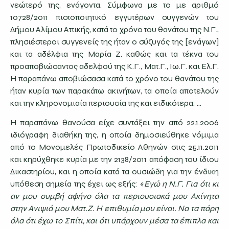
νεώτερό της, ενάγοντα. Σύμφωνα με το με αριθμό
10728/2011 πιστοποιητικό εγγυτέρων συγγενών του
Δήμου Αλίμου Αττικής, κατά το χρόνο του θανάτου της Ν.Γ.,
πλησιέστεροι συγγενείς της ήταν ο σύζυγός της [ενάγων]
και τα αδέλφια της Μαρία Ζ. καθώς και τα τέκνα του
προαποβιώσαντος αδελφού της Κ.Γ., Ματ.Γ., Ιω.Γ. και Ελ.Γ.
Η παραπάνω αποβιώσασα κατά το χρόνο του θανάτου της
ήταν κυρία των παρακάτω ακινήτων, τα οποία αποτελούν
και την κληρονομιαία περιουσία της και ειδικότερα: …
Η παραπάνω θανούσα είχε συντάξει την από 22.1.2006
ιδιόγραφη διαθήκη της, η οποία δημοσιεύθηκε νόμιμα
από το Μονομελές Πρωτοδικείο Αθηνών στις 25.11.2011
και κηρύχθηκε κυρία με την 2138/2011 απόφαση του ίδιου
Δικαστηρίου, και η οποία κατά τα ουσιώδη για την ένδικη
υπόθεση σημεία της έχει ως εξής: «
Εγώ η Ν.Γ. Για ότι κι
αν μου συμβή αφήνο όλα τα περιουσιακά μου Ακίνητα
στην Ανιψιά μου Ματ.Ζ. Η επιθυμία μου είναι. Να τα πάρη
όλα ότι έχω το Σπίτι, και ότι υπάρχουν μέσα τα έπιπλα και