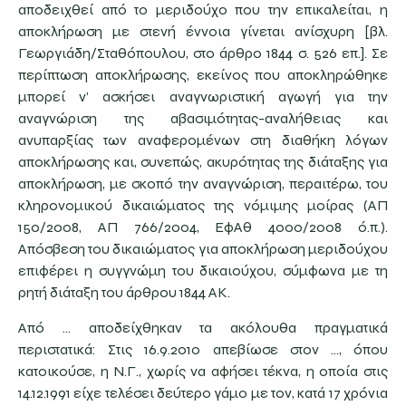
αποδειχθεί από το μεριδούχο που την επικαλείται, η
αποκλήρωση με στενή έννοια γίνεται ανίσχυρη [βλ.
Γεωργιάδη/Σταθόπουλου, στο άρθρο 1844 σ. 526 επ.]. Σε
περίπτωση αποκλήρωσης, εκείνος που αποκληρώθηκε
μπορεί ν’ ασκήσει αναγνωριστική αγωγή για την
αναγνώριση της αβασιμότητας-αναλήθειας και
ανυπαρξίας των αναφερομένων στη διαθήκη λόγων
αποκλήρωσης και, συνεπώς, ακυρότητας της διάταξης για
αποκλήρωση, με σκοπό την αναγνώριση, περαιτέρω, του
κληρονομικού δικαιώματος της νόμιμης μοίρας (ΑΠ
150/2008, ΑΠ 766/2004, ΕφΑθ 4000/2008 ό.π.).
Απόσβεση του δικαιώματος για αποκλήρωση μεριδούχου
επιφέρει η συγγνώμη του δικαιούχου, σύμφωνα με τη
ρητή διάταξη του άρθρου 1844 ΑΚ.
Από … αποδείχθηκαν τα ακόλουθα πραγματικά
περιστατικά: Στις 16.9.2010 απεβίωσε στον …, όπου
κατοικούσε, η Ν.Γ., χωρίς να αφήσει τέκνα, η οποία στις
14.12.1991 είχε τελέσει δεύτερο γάμο με τον, κατά 17 χρόνια