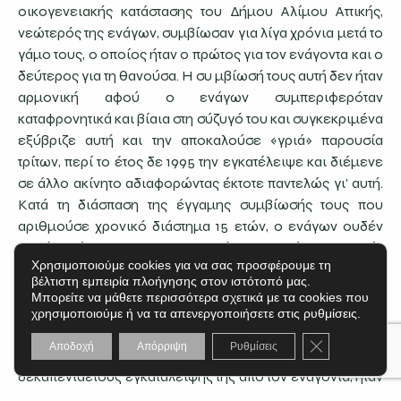
οικογενειακής κατάστασης του Δήμου Αλίμου Αττικής,
νεώτερός της ενάγων, συμβίωσαν για λίγα χρόνια μετά το
γάμο τους, ο οποίος ήταν ο πρώτος για τον ενάγοντα και ο
δεύτερος για τη θανούσα. Η συ μβίωσή τους αυτή δεν ήταν
αρμονική αφού ο ενάγων συμπεριφερόταν
καταφρονητικά και βίαια στη σύζυγό του και συγκεκριμένα
εξύβριζε αυτή και την αποκαλούσε «γριά» παρουσία
τρίτων, περί το έτος δε 1995 την εγκατέλειψε και διέμενε
σε άλλο ακίνητο αδιαφορώντας έκτοτε παντελώς γι’ αυτή.
Κατά τη διάσπαση της έγγαμης συμβίωσής τους που
αριθμούσε χρονικό διάστημα 15 ετών, ο ενάγων ουδέν
ποσό κατέβαλε για την διατροφή της θανούσας, η οποία
Χρησιμοποιούμε cookies για να σας προσφέρουμε τη
αδυνατούσε να καλύψει τις στοιχειώδεις ανάγκες
βέλτιστη εμπειρία πλοήγησης στον ιστότοπό μας.
διατροφής της διότι ήταν ανασφάλιστη αλλά και σε ηλικία
Μπορείτε να μάθετε περισσότερα σχετικά με τα cookies που
που δεν μπορούσε να εργαστεί και γι’ αυτό περιήλθε σε
χρησιμοποιούμε ή να τα απενεργοποιήσετε στις ρυθμίσεις.
κατάσταση πλήρους ένδειας. Αρωγός και συμπαραστάτης
Κλείσιμο του C
Αποδοχή
Απόρριψη
Ρυθμίσεις
της θανούσας καθ’ όλο το χρονικό διάστημα της
δεκαπενταετούς εγκατάλειψής της από τον ενάγοντα, ήταν
η εναγομένη ανιψιά της, η οποία στάθηκε δίπλα της μέχρι