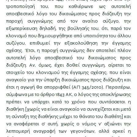
τροποποίησή του, που καθιέρωνε ως αυτοτελή
αποσβεστικό λόγο του δικαιώματος προς διάζευξη την
παροχή συγγνώμης από τον αναίτιο σύζυγο, την
εξωτερίκευση δηλαδή, της βούλησής του, ότι, παρά τον
κλονισμό που δημιουργήθηκε από υπαιτιότητα του άλλου
συζύγου, επιθυμεί την εξακολούθηση την έγγαμης
σχέσης. Έτσι, η παροχή συγγνώμης δεν αποτελεί πλέον
αυτοτελή λόγο αποσβεστικό του δικαιώματος προς
διάζευξη. Αν, όμως, έχει δοθεί συγγνώμη, αίρεται το
στοιχείο του κλονισμού της έγγαμης σχέσης, που είναι
αναγκαίο για την ύπαρξη δικαιώματος προς διάζευξη και
έτσι η αγωγή θα απορριφθεί (ΑΠ 345/2010). Περαιτέρω,
σύμφωνα με το άρθρο 1843 ΑΚ, ο λόγος της αποκλήρωσης
πρέπει να υπάρχει κατά το χρόνο που συντάσσεται η
διαθήκη [χωρίς να είναι αναγκαίο να συνεχίζεται και μετά
τη σύνταξη της διαθήκης μέχρι το θάνατο του διαθέτη] και
να αναφέρεται σ’ αυτή, χωρίς ο νόμος ν’ αξιώνει την
λεπτομερή αναγραφή των γεγονότων, αλλά αρκεί η