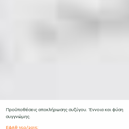
Προϋποθέσεις αποκλήρωσης συζύγου. Έννοια και φύση
συγγνώμης.
ΕφΑθ 350/2015: