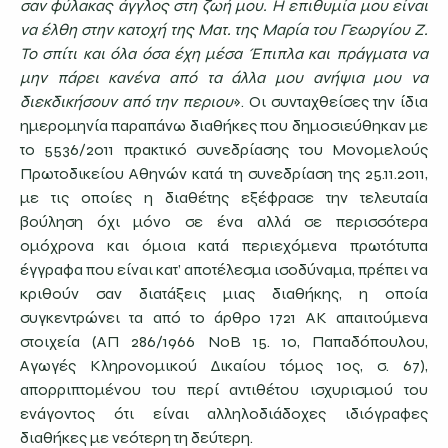
σαν φύλακας άγγλος στη ζωή μου. Η επιθυμία μου είναι
να έλθη στην κατοχή της Ματ. της Μαρία του Γεωργίου Ζ.
Το σπίτι και όλα όσα έχη μέσα Έπιπλα και πράγματα να
μην πάρει κανένα από τα άλλα μου ανήψια μου να
διεκδικήσουν από την περιου
». Οι συνταχθείσες την ίδια
ημερομηνία παραπάνω διαθήκες που δημοσιεύθηκαν με
το 5536/2011 πρακτικό συνεδρίασης του Μονομελούς
Πρωτοδικείου Αθηνών κατά τη συνεδρίαση της 25.11.2011,
με τις οποίες η διαθέτης εξέφρασε την τελευταία
βούληση όχι μόνο σε ένα αλλά σε περισσότερα
ομόχρονα και όμοια κατά περιεχόμενα πρωτότυπα
έγγραφα που είναι κατ’ αποτέλεσμα ισοδύναμα, πρέπει να
κριθούν σαν διατάξεις μιας διαθήκης, η οποία
συγκεντρώνει τα από το άρθρο 1721 ΑΚ απαιτούμενα
στοιχεία (ΑΠ 286/1966 ΝοΒ 15. 10, Παπαδόπουλου,
Αγωγές Κληρονομικού Δικαίου τόμος 1ος, σ. 67),
απορριπτομένου του περί αντιθέτου ισχυρισμού του
ενάγοντος ότι είναι αλληλοδιάδοχες ιδιόγραφες
διαθήκες με νεότερη τη δεύτερη.