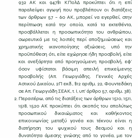
932 ΑΚ και 947§1 ΚΠολΔ προκύπτει ότι η επί
παραλείψει αγωγή που προβλέπουν οι διατάξεις
των άρθρων 57 – 60 ΑΚ, μπορεί να εγερθεί, στην
περίπτωση κατά την οποία, κατά τα εκτεθέντα,
προσβάλλεται η προσωπικότητα του ανθρώπου,
σωρευτικά με τις λοιπές περί αποζημιώσεως και
χρηματικής ικανοποίησης αξιώσεις, υπό την
προϋπόθεση ότι, είτε εχώρησε ήδη προσβολή, είτε
και ανεξάρτητα από προηγούμενη προσβολή, εφ’
όσον υφίσταται βάσιμη απειλή επικείμενης
προσβολής (Απ. Γεωργιάδης, Γενικές Αρχές
Αστικού Δικαίου, 2Π εκδ., §12 αριθμ. 22, Φουντεδάκη
σε Απ. Γεωργιάδη ΣΕΑΚ, τ. I, υπ’ άρθρο 57, αριθμ. 38).
Περαιτέρω, από τις διατάξεις των άρθρων 1510, 1511,
1518, 1520 ΑΚ προκύπτει ότι σκοπός του απολύτως
προσωπικού δικαιώματος και καθήκοντος
επικοινωνίας μεταξύ γονέα και τέκνου είναι η
διατήρηση του ψυχικού τους δεσμού και η
δυνατότητα άμεσης γνώσης από το γονέα, με τον