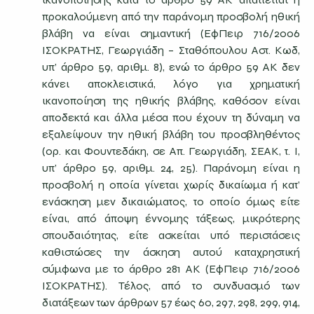
προκαλούμενη από την παράνομη προσβολή ηθική
βλάβη να είναι σημαντική (ΕφΠειρ 716/2006
ΙΣΟΚΡΑΤΗΣ, Γεωργιάδη – Σταθόπουλου Αστ. Κωδ,
υπ’ άρθρο 59, αριθμ. 8), ενώ το άρθρο 59 ΑΚ δεν
κάνει αποκλειστικά, λόγο για χρηματική
ικανοποίηση της ηθικής βλάβης, καθόσον είναι
αποδεκτά και άλλα μέσα που έχουν τη δύναμη να
εξαλείψουν την ηθική βλάβη του προσβληθέντος
(ορ. και Φουντεδάκη, σε Απ. Γεωργιάδη, ΣΕΑΚ, τ. I,
υπ’ άρθρο 59, αριθμ. 24, 25). Παράνομη είναι η
προσβολή η οποία γίνεται χωρίς δικαίωμα ή κατ’
ενάσκηση μεν δικαιώματος, το οποίο όμως είτε
είναι, από άποψη έννομης τάξεως, μικρότερης
σπουδαιότητας, είτε ασκείται υπό περιστάσεις
καθιστώσες την άσκηση αυτού καταχρηστική
σύμφωνα με το άρθρο 281 ΑΚ (ΕφΠειρ 716/2006
ΙΣΟΚΡΑΤΗΣ). Τέλος, από το συνδυασμό των
διατάξεων των άρθρων 57 έως 60, 297, 298, 299, 914,