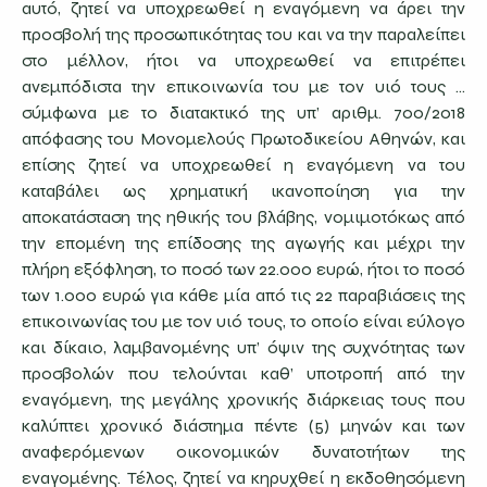
αυτό, ζητεί να υποχρεωθεί η εναγόμενη να άρει την
προσβολή της προσωπικότητας του και να την παραλείπει
στο μέλλον, ήτοι να υποχρεωθεί να επιτρέπει
ανεμπόδιστα την επικοινωνία του με τον υιό τους …
σύμφωνα με το διατακτικό της υπ’ αριθμ. 700/2018
απόφασης του Μονομελούς Πρωτοδικείου Αθηνών, και
επίσης ζητεί να υποχρεωθεί η εναγόμενη να του
καταβάλει ως χρηματική ικανοποίηση για την
αποκατάσταση της ηθικής του βλάβης, νομιμοτόκως από
την επομένη της επίδοσης της αγωγής και μέχρι την
πλήρη εξόφληση, το ποσό των 22.000 ευρώ, ήτοι το ποσό
των 1.000 ευρώ για κάθε μία από τις 22 παραβιάσεις της
επικοινωνίας του με τον υιό τους, το οποίο είναι εύλογο
και δίκαιο, λαμβανομένης υπ’ όψιν της συχνότητας των
προσβολών που τελούνται καθ’ υποτροπή από την
εναγόμενη, της μεγάλης χρονικής διάρκειας τους που
καλύπτει χρονικό διάστημα πέντε (5) μηνών και των
αναφερόμενων οικονομικών δυνατοτήτων της
εναγομένης. Τέλος, ζητεί να κηρυχθεί η εκδοθησόμενη