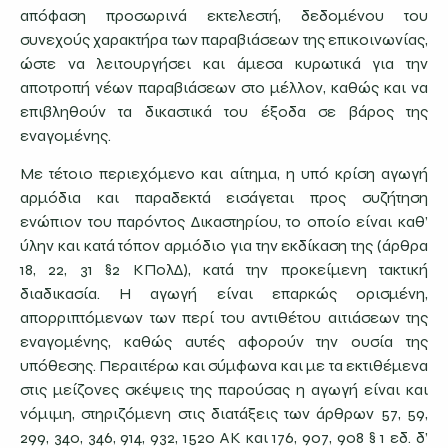
απόφαση προσωρινά εκτελεστή, δεδομένου του
συνεχούς χαρακτήρα των παραβιάσεων της επικοινωνίας,
ώστε να λειτουργήσει και άμεσα κυρωτικά για την
αποτροπή νέων παραβιάσεων στο μέλλον, καθώς και να
επιβληθούν τα δικαστικά του έξοδα σε βάρος της
εναγομένης.
Με τέτοιο περιεχόμενο και αίτημα, η υπό κρίση αγωγή
αρμόδια και παραδεκτά εισάγεται προς συζήτηση
ενώπιον του παρόντος Δικαστηρίου, το οποίο είναι καθ’
ύλην και κατά τόπον αρμόδιο για την εκδίκαση της (άρθρα
18, 22, 31 §2 ΚΠολΔ), κατά την προκείμενη τακτική
διαδικασία. Η αγωγή είναι επαρκώς ορισμένη,
απορριπτόμενων των περί του αντιθέτου αιτιάσεων της
εναγομένης, καθώς αυτές αφορούν την ουσία της
υπόθεσης. Περαιτέρω και σύμφωνα και με τα εκτιθέμενα
στις μείζονες σκέψεις της παρούσας η αγωγή είναι και
νόμιμη, στηριζόμενη στις διατάξεις των άρθρων 57, 59,
299, 340, 346, 914, 932, 1520 ΑΚ και 176, 907, 908 § 1 εδ. δ’