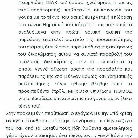
Γεωργιάδη ΣΕΑΚ, υπ’ άρθρο 1520 αριθμ. 11 με τις
εκεί παραπομπές), καθόσον η επικοινωνία του
γονέα με το τέκνο του ασκεί ευεργετική επίδραση
στο συναισθηματικό του κόσμο, ο οποίος κατά τα
αναλυόμενα στην πρώτη νομική σκέψη της
παρούσας αποτελεί στοιχείο της προσωπικότητας
του ατόμου, έτσι ώστε η παρεμπόδιση της ασκήσεως
του δικαιώματος αυτού να συνιστά προσβολή του
απόλυτου δικαιώματος στην προσωπικότητα, η
οποία γεννά αξίωση άρσης της προσβολής και
παράλειψης της στο μέλλον καθώς και χρηματικής
ικανοποίησης λόγω ηθικής βλάβης κατά τα
προεκτεθέντα (πρβλ. ΜΠρΘεσ 8513/2018 ΝΟΜΟΣ
για το δικαίωμα επικοινωνίας του γονέα με ενήλικο
τέκνο του).
Στην προκειμένη περίπτωση, ο ενάγων, με την υπό κρίση
αγωγή του εκθέτει ότι με την εναγόμενη – πρώην σύζυγο
του και από το μεταξύ τους ήδη λυθέντα αμετακλήτως
γάμο έχουν αποκτήσει ένα τέκνο, τον …, γεννηθέντα την