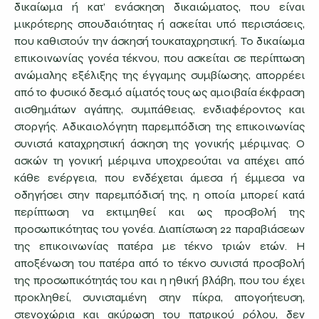
δικαίωμα ή κατ’ ενάσκηση δικαιώματος, που είναι
μικρότερης σπουδαιότητας ή ασκείται υπό περιστάσεις,
που καθιστούν την άσκησή τουκαταχρηστική. Το δικαίωμα
επικοινωνίας γονέα τέκνου, που ασκείται σε περίπτωση
ανώμαλης εξέλιξης της έγγαμης συμβίωσης, απορρέει
από το φυσικό δεσμό αίματός τους ως αμοιβαία έκφραση
αισθημάτων αγάπης, συμπάθειας, ενδιαφέροντος και
στοργής. Αδικαιολόγητη παρεμπόδιση της επικοινωνίας
συνιστά καταχρηστική άσκηση της γονικής μέριμνας. Ο
ασκών τη γονική μέριμνα υποχρεούται να απέχει από
κάθε ενέργεια, που ενδέχεται άμεσα ή έμμεσα να
οδηγήσει στην παρεμπόδισή της, η οποία μπορεί κατά
περίπτωση να εκτιμηθεί και ως προσβολή της
προσωπικότητας του γονέα. Διαπίστωση 22 παραβιάσεων
της επικοινωνίας πατέρα με τέκνο τριών ετών. Η
αποξένωση του πατέρα από το τέκνο συνιστά προσβολή
της προσωπικότητάς του και η ηθική βλάβη, που του έχει
προκληθεί, συνισταμένη στην πίκρα, απογοήτευση,
στενοχώρια και ακύρωση του πατρικού ρόλου, δεν