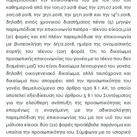
καθημερινά από την 10η.07.2018 έως την 27η.07.2018, την
η
20η.08.2018, την 3η.11.2018, την 5η.11.2018 και την 14
.1.2018,
δηλαδή εντός χρονικού διαστήματος πέντε (5) μηνών
παρεμπόδισε την επικοινωνία πατέρα – τέκνου είκοσι μία
(21) φορές και επί πλέον παρεμπόδισε την επικοινωνία
με βιντεοκλήση την 6η.12.2018, ημέρα της ονομαστικής
εορτής του τέκνου (22η φορά). Ότι το δικαίωμα
προσωπικής επικοινωνίας του γονέα με το τέκνο που δεν
διαμένει μαζί του είναι δικαίωμα λειτουργικό του γονέα,
δηλαδή οικογενειακό δικαίωμα, αλλά ταυτόχρονα και
δικαίωμα που απορρέει από την προσωπικότητα του
γονέα, θεμελιούμενο στο άρθρο 1520 § 1 ΑΚ, το οποίο
αποτελεί εξειδίκευση του άρθρου 5 § 1 του Συντάγματος
για την ελεύθερη ανάπτυξη της προσωπικότητας και
επομένως η εναγόμενη με την αδικαιολόγητη
παρεμπόδιση της επικοινωνίας του με τον υιό του και
μάλιστα είκοσι δύο (22) φορές προσέβαλε παράνομα και
υπαίτια την προσωπικότητα του. Σύμφωνα με το ιστορικό