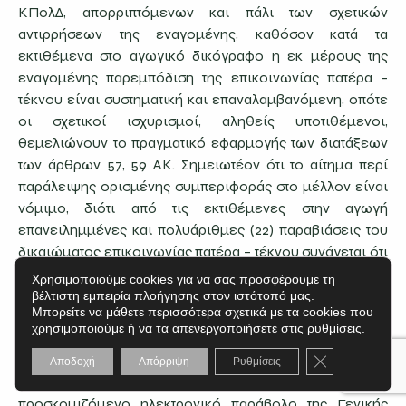
ΚΠολΔ, απορριπτόμενων και πάλι των σχετικών
αντιρρήσεων της εναγομένης, καθόσον κατά τα
εκτιθέμενα στο αγωγικό δικόγραφο η εκ μέρους της
εναγομένης παρεμπόδιση της επικοινωνίας πατέρα –
τέκνου είναι συστηματική και επαναλαμβανόμενη, οπότε
οι σχετικοί ισχυρισμοί, αληθείς υποτιθέμενοι,
θεμελιώνουν το πραγματικό εφαρμογής των διατάξεων
των άρθρων 57, 59 ΑΚ. Σημειωτέον ότι το αίτημα περί
παράλειψης ορισμένης συμπεριφοράς στο μέλλον είναι
νόμιμο, διότι από τις εκτιθέμενες στην αγωγή
επανειλημμένες και πολυάριθμες (22) παραβιάσεις του
δικαιώματος επικοινωνίας πατέρα – τέκνου συνάγεται ότι
υφίσταται και κίνδυνος επικείμενης προσβολής στο
Χρησιμοποιούμε cookies για να σας προσφέρουμε τη
μέλλον. Πρέπει, επομένως, η υπό κρίση αγωγή να
βέλτιστη εμπειρία πλοήγησης στον ιστότοπό μας.
Μπορείτε να μάθετε περισσότερα σχετικά με τα cookies που
ερευνηθεί περαιτέρω και ως προς την ουσιαστική της
χρησιμοποιούμε ή να τα απενεργοποιήσετε στις ρυθμίσεις.
βασιμότητα, δεδομένου ότι έχει καταβληθεί από τον
Κλείσιμο του C
ενάγοντα το απαιτούμενο νόμιμο τέλος δικαστικού
Αποδοχή
Απόρριψη
Ρυθμίσεις
ενσήμου με τις υπέρ τρίτων προσαυξήσεις (σχετικό το
προσκομιζόμενο ηλεκτρονικό παράβολο της Γενικής