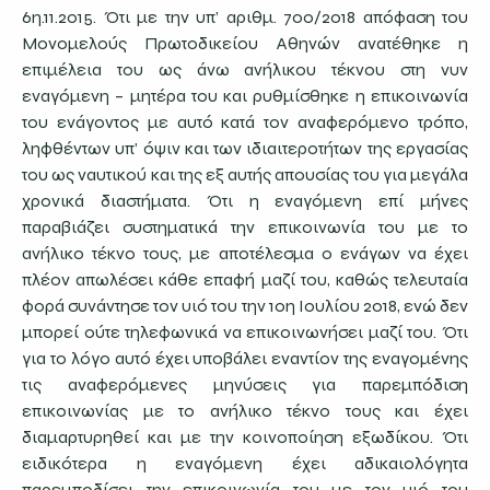
6η.11.2015. Ότι με την υπ’ αριθμ. 700/2018 απόφαση του
Μονομελούς Πρωτοδικείου Αθηνών ανατέθηκε η
επιμέλεια του ως άνω ανήλικου τέκνου στη νυν
εναγόμενη – μητέρα του και ρυθμίσθηκε η επικοινωνία
του ενάγοντος με αυτό κατά τον αναφερόμενο τρόπο,
ληφθέντων υπ’ όψιν και των ιδιαιτεροτήτων της εργασίας
του ως ναυτικού και της εξ αυτής απουσίας του για μεγάλα
χρονικά διαστήματα. Ότι η εναγόμενη επί μήνες
παραβιάζει συστηματικά την επικοινωνία του με το
ανήλικο τέκνο τους, με αποτέλεσμα ο ενάγων να έχει
πλέον απωλέσει κάθε επαφή μαζί του, καθώς τελευταία
φορά συνάντησε τον υιό του την 10η Ιουλίου 2018, ενώ δεν
μπορεί ούτε τηλεφωνικά να επικοινωνήσει μαζί του. Ότι
για το λόγο αυτό έχει υποβάλει εναντίον της εναγομένης
τις αναφερόμενες μηνύσεις για παρεμπόδιση
επικοινωνίας με το ανήλικο τέκνο τους και έχει
διαμαρτυρηθεί και με την κοινοποίηση εξωδίκου. Ότι
ειδικότερα η εναγόμενη έχει αδικαιολόγητα
παρεμποδίσει την επικοινωνία του με τον υιό του